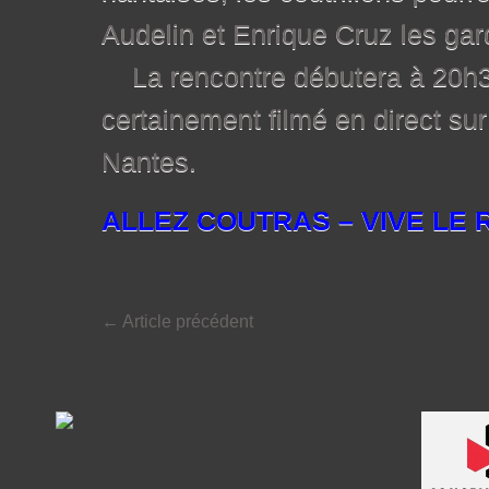
Audelin et Enrique Cr
La rencontre débutera à 20h30
certainement filmé en direct sur
Nantes.
ALLEZ COUTRAS – VIVE LE
←
Article précédent