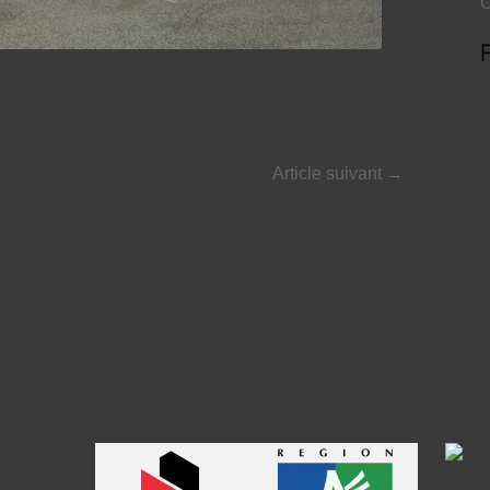
O
Article suivant
→