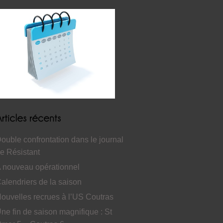
ouble confrontation dans le journal
e Résistant
 nouveau opérationnel
alendriers de la saison
ouvelles recrues à l’US Coutras
ne fin de saison magnifique : St