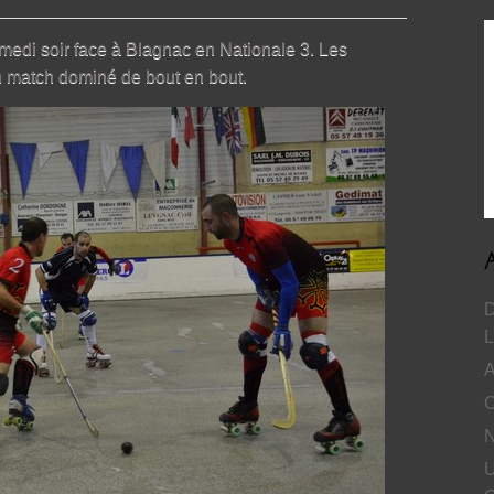
amedi soir face à Blagnac en Nationale 3. Les
un match dominé de bout en bout.
D
L
A
C
N
U