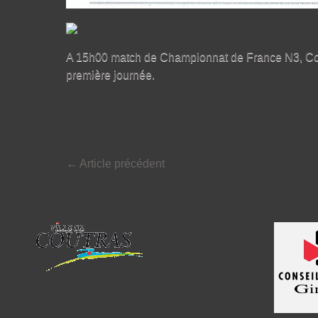
A 15h00 match de Championnat de France N3, Cou
première journée.
←
Article précédent