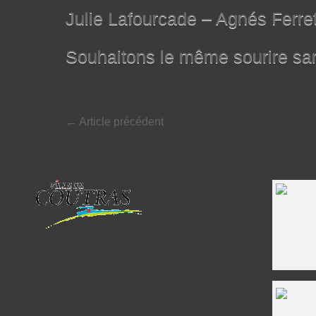
Julie Lafourcade – Agnés Ferre
Souhaitons le même sourire sa
←
Article précédent