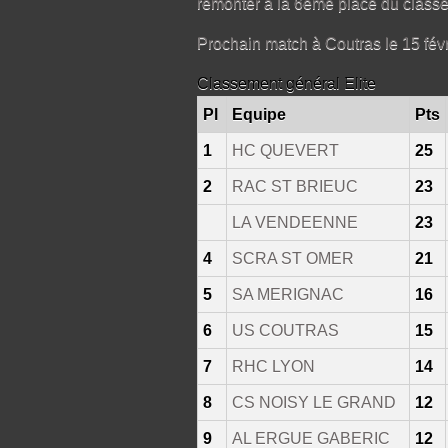
remonter à la 6ème place du class
Prochain match à Coutras le 15 févr
Classement général Elite
Pl
Equipe
Pts
1
HC QUEVERT
25
2
RAC ST BRIEUC
23
LA VENDEENNE
23
4
SCRA ST OMER
21
5
SA MERIGNAC
16
6
US COUTRAS
15
7
RHC LYON
14
8
CS NOISY LE GRAND
12
9
AL ERGUE GABERIC
12