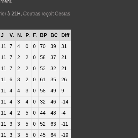
ement.
ier à 21H, Coutras reçoit Cestas
J
V.
N.
P.
F.
BP
BC
Diff
11
7
4
0
0
70
39
31
11
7
2
2
0
58
37
21
11
7
2
2
0
53
32
21
11
6
3
2
0
61
35
26
11
4
4
3
0
58
49
9
11
4
3
4
0
32
46
-14
11
4
2
5
0
44
48
-4
11
3
3
5
0
52
63
-11
11
3
3
5
0
45
64
-19