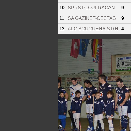
10
SPRS PLOUFRAGAN
9
11
SA GAZINET-CESTAS
9
12
ALC BOUGUENAIS RH
4