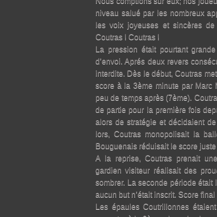
Nous comptions sur eux; nos joueur
niveau salué par les nombreux app
les voix joyeuses et sincères de
Coutras ! Coutras !
La pression était pourtant grand
d’envoi. Aprés deux revers consécut
interdite. Dès le début, Coutras met
score à la 3ème minute par Marc 
peu de temps après (7ème). Coutras
de partie pour la première fois de
alors de stratégie et décidaient d
lors, Coutras monopolisait la ba
Bouguenais réduisait le score juste
A la reprise, Coutras prenait u
gardien visiteur réalisait des p
sombrer. La seconde période était 
aucun but n’était inscrit. Score final
Les épaules Coutrillonnes étaient