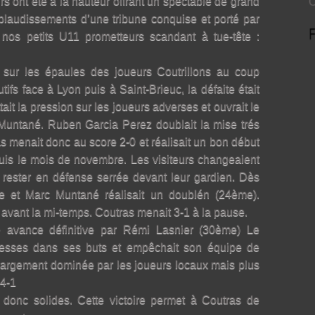
s ont été à la hauteur offrant un spéctable de grand
O
laudissements d’une tribune conquise et porté par
 nos petits U11 prometteurs scandant à tue-tête :
e sur les épaules des joueurs Coutrillons au coup
ifs face à Lyon puis à Saint-Brieuc, la défaite était
tait la pression sur les joueurs adverses et ouvrait le
Muntané. Ruben Garcia Perez doublait la mise trés
 menait donc au score 2-0 et réalisait un bon début
puis le mois de novembre. Les visiteurs changeaient
e rester en défense serrée devant leur gardien. Dès
lle et Marc Muntané réalisait un doublén (24ème).
 avant la mi-temps. Coutras menait 3-1 à la pause.
ne avance définitive par Rémi Lasnier (30ème) Le
rouesses dans ses buts et empêchait son équipe de
largement dominée par les joueurs locaux mais plus
 4-1
 donc solides. Cette victoire permet à Coutras de