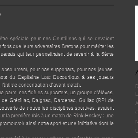
e
être spéciale pour nos Coutrillons qui se devaient
us forts que leurs adversaires Bretons pour mériter les
guenais qui leur permettraient de revenir à la 6ème
r absolument, pour nos supporters, pour nos jeunes,
 mots du Capitaine Loïc Ducourtioux à ses joueurs
 l’intime concentration d’avant match.
D
ue parmi nos fidèles supporters, un groupe d’élèves,
L
 de Grézillac, Daignac, Dardenac, Guillac (RPI de
A
ouverte de nouvelles disciplines sportives, avaient
C
our la première fois à un match de Rink-Hockey : une
N
romouvoir ainsi notre sport et une intitiative dont le
U