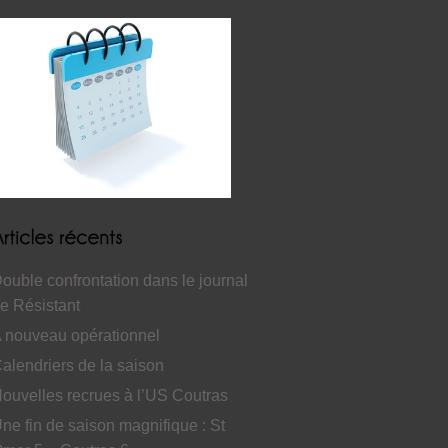
ouble confrontation dans le journal
e Résistant
 nouveau opérationnel
alendriers de la saison
ouvelles recrues à l’US Coutras
ne fin de saison magnifique : St