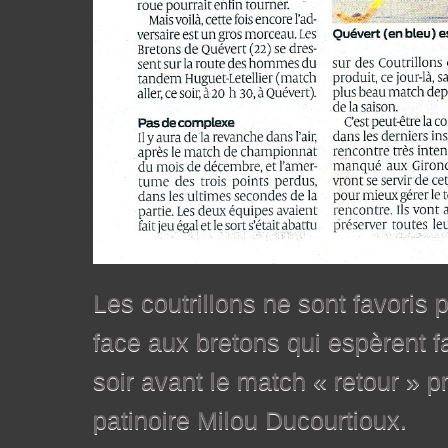
Les coutrillons ne sont favoris 
face aux bretons qui espèrent fa
soir avant le match « retour » p
patinoire Milou Ducourtioux.