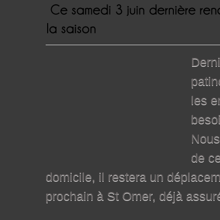
Derni
pati
les e
besoi
Nous 
de ce
domicile, il restera un déplace
prochain à St Omer, déjà assu
Le bilan d