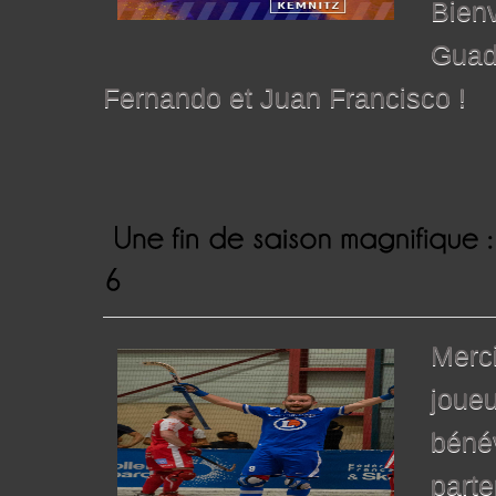
Bienv
Guada
Fernando et Juan Francisco !
Merci
joueu
béné
parte