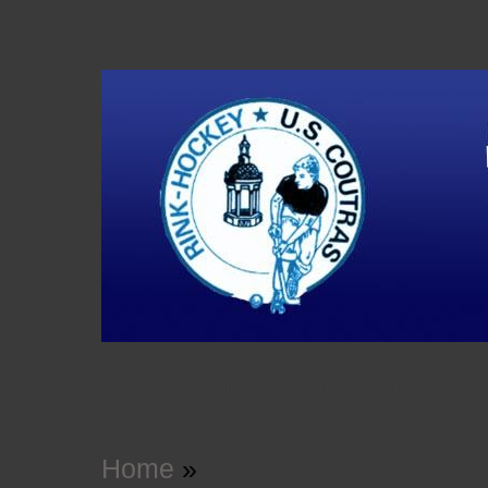
Accueil
Actualités
Résultats
Histoire
V
Home
»