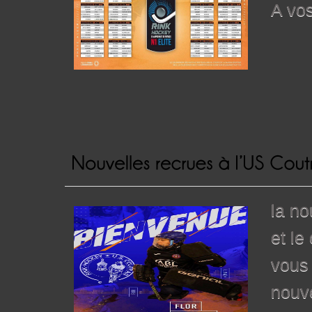
A vo
la no
et le
vous
nouve