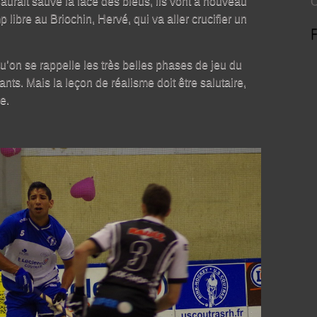
é aurait sauvé la face des bleus, ils vont à nouveau
O
p libre au Briochin, Hervé, qui va aller crucifier un
qu’on se rappelle les très belles phases de jeu du
nts. Mais la leçon de réalisme doit être salutaire,
e.