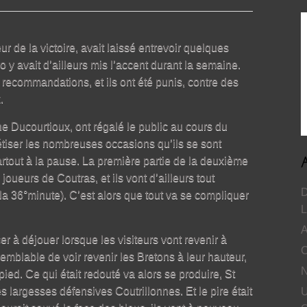
 de la victoire, avait laissé entrevoir quelques
y avait d’ailleurs mis l’accent durant la semaine.
 recommandations, et ils ont été punis, contre des
.
ne Ducourtioux, ont régalé le public au cours du
rétiser les nombreuses occasions qu’ils se sont
partout à la pause. La première partie de la deuxième
joueurs de Coutras, et ils vont d’ailleurs tout
D
 la 36°minute). C’est alors que tout va se compliquer
L
A
r à déjouer lorsque les visiteurs vont revenir à
C
semblable de voir revenir les Bretons à leur hauteur,
N
 pied. Ce qui était redouté va alors se produire, St
es largesses défensives Coutrillonnes. Et le pire était
U