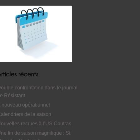
ouble confrontation dans le journal
e Résistant
 nouveau opérationnel
alendriers de la saison
ouvelles recrues à l’US Coutras
ne fin de saison magnifique : St