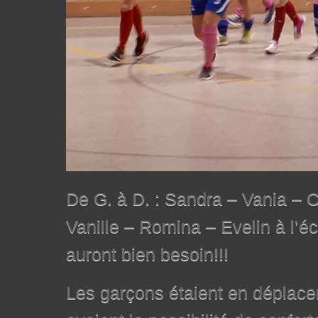
De G. à D. : Sandra – Vania – C
Vanille – Romina – Evelin à l’é
auront bien besoin!!!
Les garçons étaient en déplace