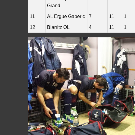
Grand
11
AL Ergue Gaberic
7
11
1
12
Biarritz OL
4
11
1