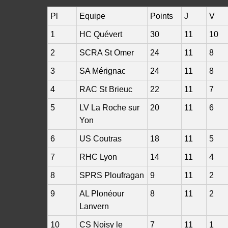
Pl
Equipe
Points
J
V
1
HC Quévert
30
11
10
2
SCRA St Omer
24
11
8
3
SA Mérignac
24
11
8
4
RAC St Brieuc
22
11
7
5
LV La Roche sur
20
11
6
Yon
6
US Coutras
18
11
5
7
RHC Lyon
14
11
4
8
SPRS Ploufragan
9
11
2
9
AL Plonéour
8
11
2
Lanvern
10
CS Noisy le
7
11
1