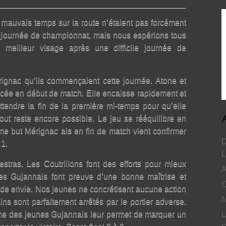
e mauvais temps sur la route n’étaient pas forcément
 journée de championnat, mais nous espérions tous
meilleur visage après une difficile journée de
ignac qu’ils commençaient cette journée. Atone et
acée en début de match. Elle encaisse rapidement et
ttendre la fin de la première mi-temps pour qu’elle
tout reste encore possible. Le jeu se rééquilibre en
e but Mérignac ais en fin de match vient confirmer
D
 1.
L
stras. Les Coutrillons font des efforts pour mieux
A
les Gujannais font preuve d’une bonne maîtrise et
C
ande envie. Nos jeunes ne concrétisent aucune action
N
ains sont parfaitement arrêtés par le portier adverse.
sme des jeunes Gujannais leur permet de marquer un
U