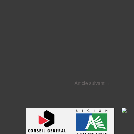
Article suivant
→