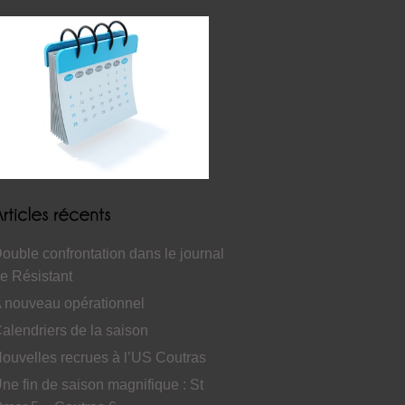
ouble confrontation dans le journal
e Résistant
 nouveau opérationnel
alendriers de la saison
ouvelles recrues à l’US Coutras
ne fin de saison magnifique : St