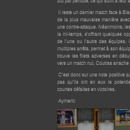
but par période, ce qui suffit à leur a
Il reste un dernier match face à Bia
de la plus mauvaise manière avec
une contre-attaque. Néanmoins, les
la mi-temps, s’offrant quelques op
de l’une ou l’autre des équipes, l
multiples arrêts, permet à son équip
trouve les filets adverses en déb
vers un match nul, Coutras arrache l
C’est donc sur une note positive q
pas qu’ils ont en eux le potenti
courtes défaites en victoires.
Aymeric