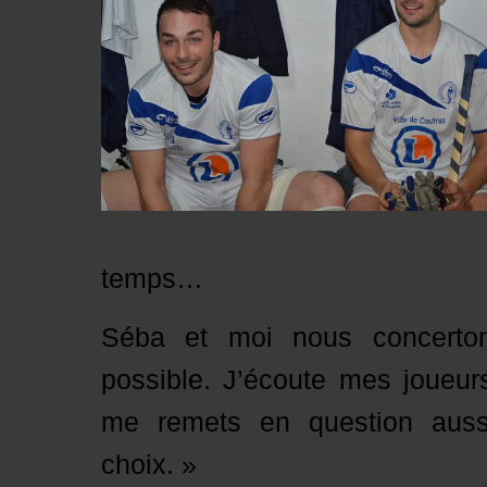
temps…
Séba et moi nous concerto
possible. J’écoute mes joueurs
me remets en question auss
choix. »