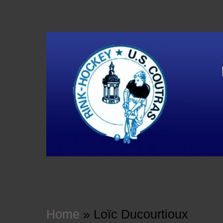
Accueil
Actualités
Résultats
Histoire
V
Home
»
Loïc Ducourtioux