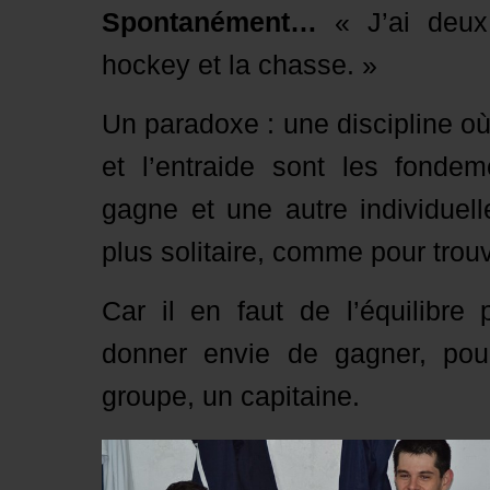
Spontanément…
« J’ai deux
hockey et la chasse. »
Un paradoxe : une discipline où 
et l’entraide sont les fonde
gagne et une autre individuell
plus solitaire, comme pour trouv
Car il en faut de l’équilibre
donner envie de gagner, pou
groupe, un capitaine.