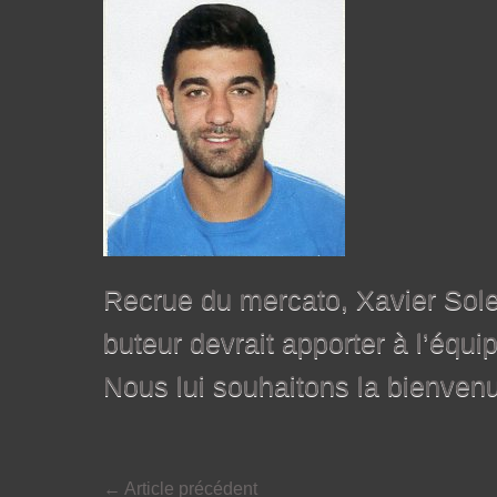
Recrue du mercato, Xavier Sole
buteur devrait apporter à l’équi
Nous lui souhaitons la bienven
←
Article précédent