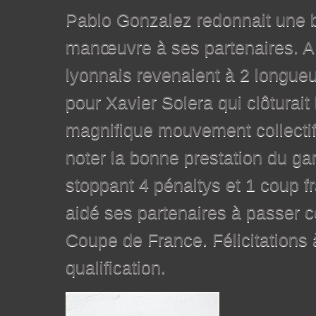
Pablo Gonzalez redonnait une
manœuvre à ses partenaires. A 
lyonnais revenaient à 2 longueur
pour Xavier Solera qui clôturait
magnifique mouvement collectif.
noter la bonne prestation du gar
stoppant 4 pénaltys et 1 coup fr
aidé ses partenaires à passer c
Coupe de France. Félicitations 
qualification.