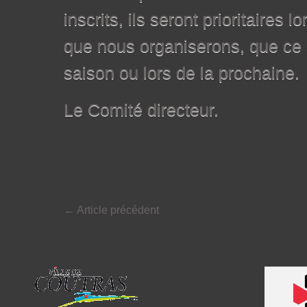
inscrits, ils seront prioritaires 
que nous organiserons, que ce s
saison ou lors de la prochaine.
Le Comité directeur.
←
Article précédent