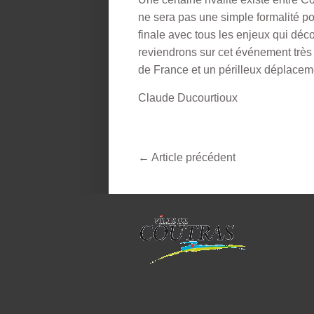
ne sera pas une simple formalité po
finale avec tous les enjeux qui dé
reviendrons sur cet événement trè
de France et un périlleux déplacem
Claude Ducourtioux
←
Article précédent