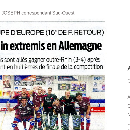
cis JOSEPH correspondant Sud-Ouest
D
L
A
C
N
U