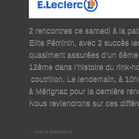
2 rencontres ce samedi à la pa
Elite Féminin, avec 2 succès le
quasiment assurées d’un 6ème ti
12ème dans l’histoire du rink-h
coutrillon. Le lendemain, à 10
à Mérignac pour la dernière ren
Nous reviendrons sur ces différ
←
Article précédent