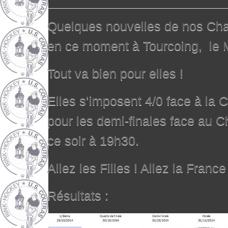
Quelques nouvelles de nos Cha
en ce moment à Tourcoing, le 
Tout va bien pour elles !
Elles s’imposent 4/0 face à la C
pour les demi-finales face au Ch
ce soir à 19h30.
Allez les Filles ! Allez la France 
Résultats :