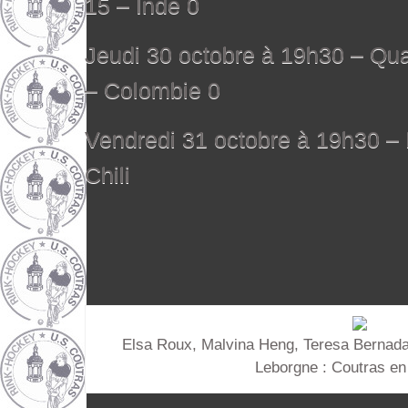
15 – Inde 0
Jeudi 30 octobre à 19h30 – Quar
– Colombie 0
Vendredi 31 octobre à 19h30 – 
Chili
Elsa Roux, Malvina Heng, Teresa Bernadas
Leborgne : Coutras en 