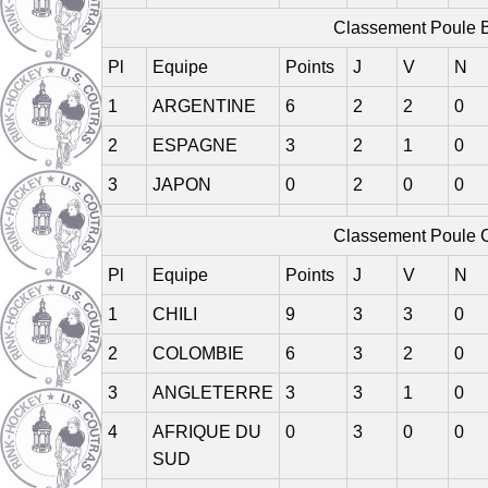
Classement Poule 
Pl
Equipe
Points
J
V
N
1
ARGENTINE
6
2
2
0
2
ESPAGNE
3
2
1
0
3
JAPON
0
2
0
0
Classement Poule 
Pl
Equipe
Points
J
V
N
1
CHILI
9
3
3
0
2
COLOMBIE
6
3
2
0
3
ANGLETERRE
3
3
1
0
4
AFRIQUE DU
0
3
0
0
SUD