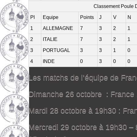
Classement Poule 
Pl
Equipe
Points
J
V
N
1
ALLEMAGNE
7
3
2
1
2
ITALIE
7
3
2
1
3
PORTUGAL
3
3
1
0
4
INDE
0
3
0
0
Les matchs de l’équipe de Fran
Dimanche 26 octobre : France 
Mardi 28 octobre à 19h30 : Fra
Mercredi 29 octobre à 19h30 – 