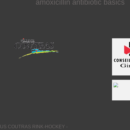
amoxicillin antibiotic basics
US COUTRAS RINK-HOCKEY -