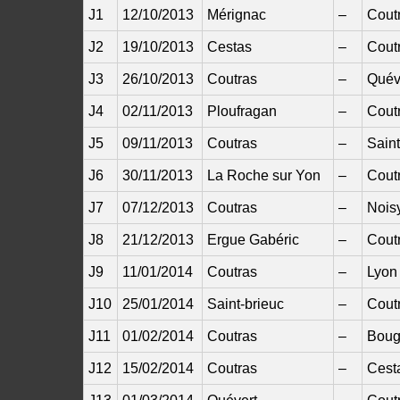
J1
12/10/2013
Mérignac
–
Cout
J2
19/10/2013
Cestas
–
Cout
J3
26/10/2013
Coutras
–
Quév
J4
02/11/2013
Ploufragan
–
Cout
J5
09/11/2013
Coutras
–
Sain
J6
30/11/2013
La Roche sur Yon
–
Cout
J7
07/12/2013
Coutras
–
Nois
J8
21/12/2013
Ergue Gabéric
–
Cout
J9
11/01/2014
Coutras
–
Lyon
J10
25/01/2014
Saint-brieuc
–
Cout
J11
01/02/2014
Coutras
–
Boug
J12
15/02/2014
Coutras
–
Cest