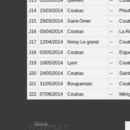
J13
01/03/2014
Quévert
–
Cout
J14
15/03/2014
Coutras
–
Plou
J15
29/03/2014
Saint-Omer
–
Cout
J16
05/04/2014
Coutras
–
La R
J17
12/04/2014
Noisy Le grand
–
Cout
J18
03/05/2014
Coutras
–
Ergu
J19
10/05/2014
Lyon
–
Cout
J20
24/05/2014
Coutras
–
Saint
J21
31/05/2014
Bouguenais
–
Cout
J22
07/06/2014
Coutras
–
Méri