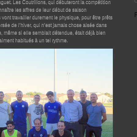
O
guet. Les Coutrillons, qui débuteront la compétition
naître les affres de leur début de saison
s vont travailler durement le physique, pour être prêts
aversée de l’hiver, qui n’est jamais chose aisée dans
e, même si elle semblait détendue, était déjà bien
iment habitués à un tel rythme.