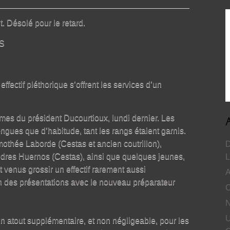
. Désolé pour le retard.
S
ffectif pléthorique s’offrent les services d’un
mmes du président Ducourtioux, lundi dernier. Les
ngues que d’habitude, tant les rangs étaient garnis.
mothée Laborde (Cestas et ancien coutrillon),
D
ndres Huernos (Cestas), ainsi que quelques jeunes,
L
 venus grossir un effectif rarement aussi
A
on des présentations avec le nouveau préparateur
C
N
U
n atout supplémentaire, et non négligeable, pour les