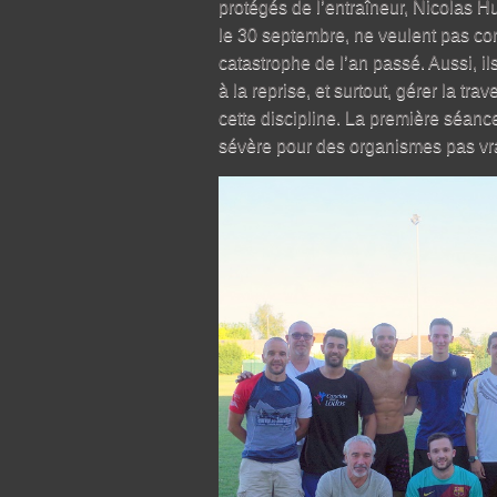
protégés de l’entraîneur, Nicolas Hu
le 30 septembre, ne veulent pas con
catastrophe de l’an passé. Aussi, il
à la reprise, et surtout, gérer la tr
cette discipline. La première séanc
sévère pour des organismes pas vra