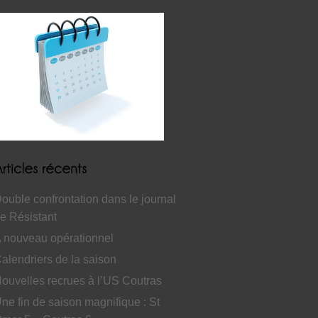
ouble confrontation dans le journal
e Résistant
 nouveau opérationnel
alendriers de la saison
ouvelles recrues à l’US Coutras
ne fin de saison magnifique : St